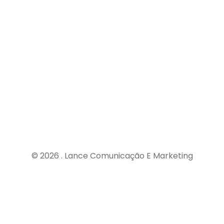
Contatos
faleconosco@lancecomunicacao.com.br
(19) 3834 - 4050
© 2026 . Lance Comunicação E Marketing