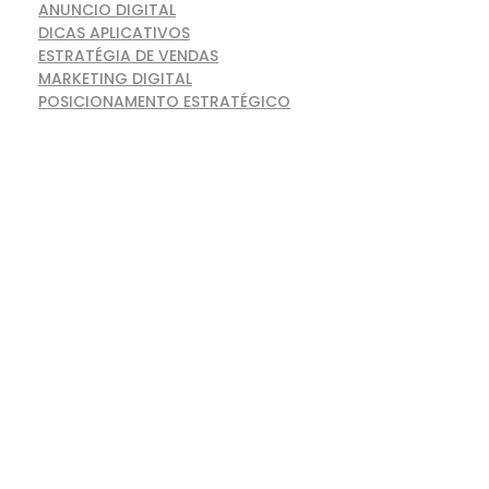
ANUNCIO DIGITAL
DICAS APLICATIVOS
ESTRATÉGIA DE VENDAS
MARKETING DIGITAL
POSICIONAMENTO ESTRATÉGICO
Assine nossa
Newsletter!
Receba dicas e conteúdos
exclusivos para otimizar a