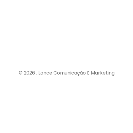
Contatos
faleconosco@lancecomunicacao.com.br
(19) 3834 - 4050
© 2026 . Lance Comunicação E Marketing