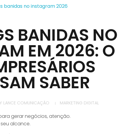
S BANIDAS NO
AM EM 2026: O
MPRESÁRIOS
ISAM SABER
Y
LANCE COMUNICAÇÃO
MARKETING DIGITAL
para gerar negócios, atenção.
seu alcance.