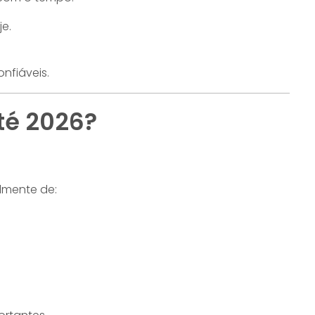
e.
onfiáveis.
té 2026?
lmente de: