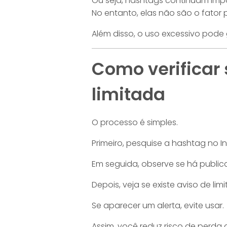
Ou seja, hashtags continuam impo
No entanto, elas não são o fator p
Além disso, o uso excessivo pode g
Como verificar
limitada
O processo é simples.
Primeiro, pesquise a hashtag no I
Em seguida, observe se há public
Depois, veja se existe aviso de lim
Se aparecer um alerta, evite usar.
Assim, você reduz risco de perda 