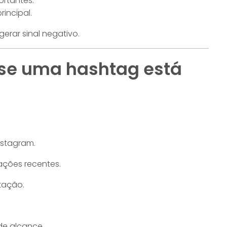
rtantes.
rincipal.
erar sinal negativo.
 se uma hashtag está
nstagram.
ações recentes.
itação.
de alcance.