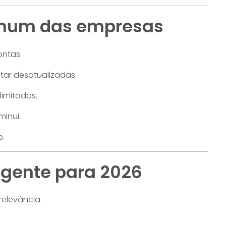
omum das empresas
ontas.
tar desatualizadas.
limitados.
inui.
o.
ligente para 2026
elevância.