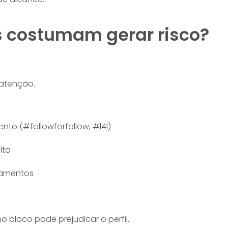
 costumam gerar risco?
atenção.
to (#followforfollow, #l4l)
lto
camentos
o bloco pode prejudicar o perfil.